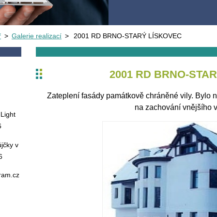
ř
>
Galerie realizací
>
2001 RD BRNO-STARÝ LÍSKOVEC
2001 RD BRNO-STA
Zateplení fasády památkově chráněné vily. Bylo 
na zachování vnějšího 
Light
6
jčky v
6
oram.cz