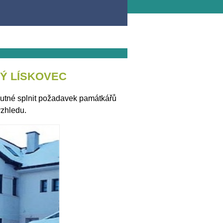
RÝ LÍSKOVEC
nutné splnit požadavek památkářů
vzhledu.