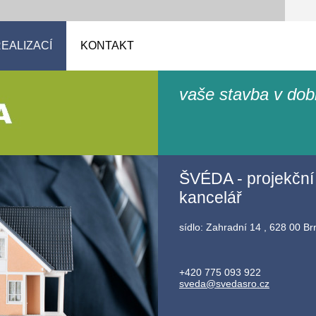
EALIZACÍ
KONTAKT
vaše stavba v dob
ŠVÉDA - projekční
kancelář
sídlo: Zahradní 14 , 628 00 Br
+420 775 093 922
sveda@sv
edasro.c
z