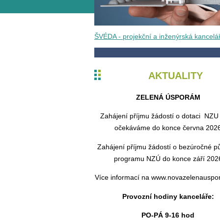
ŠVÉDA - projekční a inženýrská kancelá
AKTUALITY
ZELENÁ ÚSPORÁM
Zahájení příjmu žádostí o dotaci NZU 
očekáváme do konce června 202
Zahájení příjmu žádostí o bezúročné pů
programu NZÚ do konce září 202
Více informací na www.novazelenausp
Provozní hodiny kanceláře:
PO-PÁ 9-16 hod