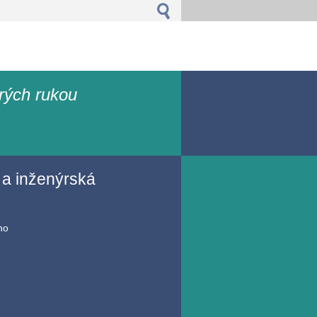
rých rukou
 a inženýrská
no