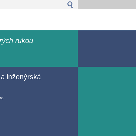
rých rukou
 a inženýrská
no