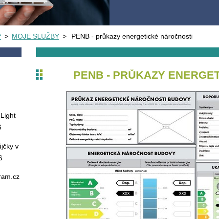
ř
>
MOJE SLUŽBY
>
PENB - průkazy energetické náročnosti
PENB - PRŮKAZY ENERGE
Light
6
jčky v
6
oram.cz