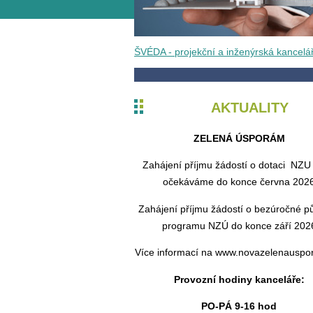
ŠVÉDA - projekční a inženýrská kancelá
AKTUALITY
ZELENÁ ÚSPORÁM
Zahájení příjmu žádostí o dotaci NZU 
očekáváme do konce června 202
Zahájení příjmu žádostí o bezúročné pů
programu NZÚ do konce září 202
Více informací na www.novazelenausp
Provozní hodiny kanceláře:
PO-PÁ 9-16 hod