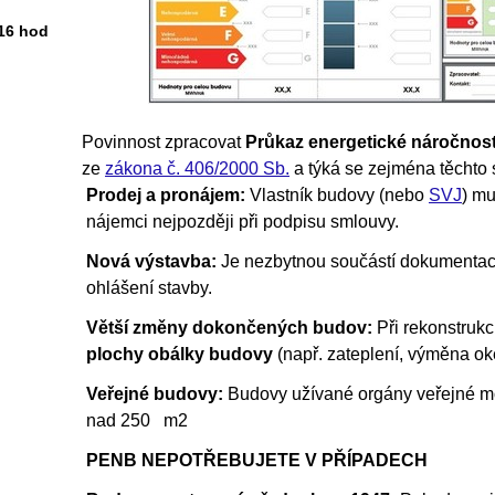
-16 hod
Povinnost zpracovat
Průkaz energetické náročnos
ze
zákona č. 406/2000 Sb.
a týká se zejména těchto s
Prodej a pronájem:
Vlastník budovy (nebo
SVJ
) m
nájemci nejpozději při podpisu smlouvy.
Nová výstavba:
Je nezbytnou součástí dokumentace
ohlášení stavby.
Větší změny dokončených budov:
Při rekonstrukc
plochy obálky budovy
(např. zateplení, výměna ok
Veřejné budovy:
Budovy užívané orgány veřejné mo
nad 250
m2
PENB NEPOTŘEBUJETE V PŘÍPADECH