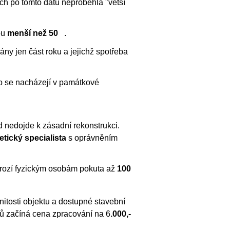
h po tomto datu neproběhla "větší
ou
menší než 50
.
ány jen část roku a jejichž spotřeba
o se nacházejí v památkové
 nedojde k zásadní rekonstrukci.
etický specialista
s oprávněním
hrozí fyzickým osobám pokuta až
100
itosti objektu a dostupné stavební
ů začíná cena zpracování na 6
.000,-