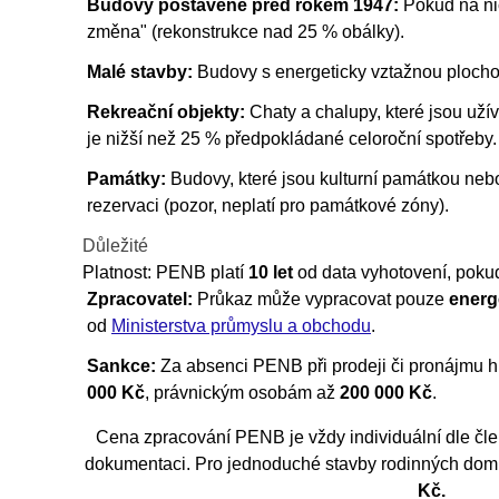
Budovy postavené před rokem 1947:
Pokud na nic
změna" (rekonstrukce nad 25 % obálky).
Malé stavby:
Budovy s energeticky vztažnou ploch
Rekreační objekty:
Chaty a chalupy, které jsou užív
je nižší než 25 % předpokládané celoroční spotřeby.
Památky:
Budovy, které jsou kulturní památkou neb
rezervaci (pozor, neplatí pro památkové zóny).
Důležité
Platnost:
PENB platí
10 let
od data vyhotovení, pokud
Zpracovatel:
Průkaz může vypracovat pouze
energ
od
Ministerstva průmyslu a obchodu
.
Sankce:
Za absenci PENB při prodeji či pronájmu 
000 Kč
, právnickým osobám až
200 000 Kč
.
Cena zpracování PENB je vždy individuální dle člen
dokumentaci. Pro jednoduché stavby rodinných dom
Kč.