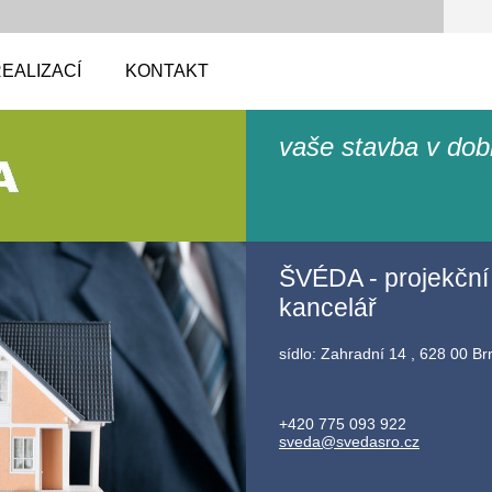
EALIZACÍ
KONTAKT
vaše stavba v dob
ŠVÉDA - projekční
kancelář
sídlo: Zahradní 14 , 628 00 Br
+420 775 093 922
sveda@sv
edasro.c
z