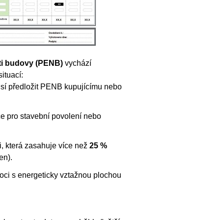
ti budovy (PENB)
vychází
ituací:
usí předložit PENB kupujícímu nebo
 pro stavební povolení nebo
i, která zasahuje více než
25 %
en).
ci s energeticky vztažnou plochou